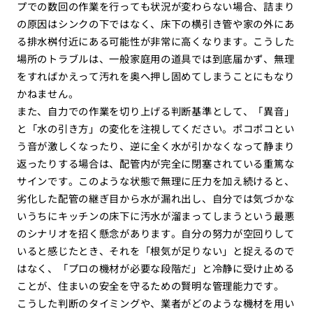
プでの数回の作業を行っても状況が変わらない場合、詰まり
の原因はシンクの下ではなく、床下の横引き管や家の外にあ
る排水桝付近にある可能性が非常に高くなります。こうした
場所のトラブルは、一般家庭用の道具では到底届かず、無理
をすればかえって汚れを奥へ押し固めてしまうことにもなり
かねません。
また、自力での作業を切り上げる判断基準として、「異音」
と「水の引き方」の変化を注視してください。ポコポコとい
う音が激しくなったり、逆に全く水が引かなくなって静まり
返ったりする場合は、配管内が完全に閉塞されている重篤な
サインです。このような状態で無理に圧力を加え続けると、
劣化した配管の継ぎ目から水が漏れ出し、自分では気づかな
いうちにキッチンの床下に汚水が溜まってしまうという最悪
のシナリオを招く懸念があります。自分の努力が空回りして
いると感じたとき、それを「根気が足りない」と捉えるので
はなく、「プロの機材が必要な段階だ」と冷静に受け止める
ことが、住まいの安全を守るための賢明な管理能力です。
こうした判断のタイミングや、業者がどのような機材を用い