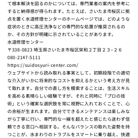
て根本解決を図るのかについては、専門業者の案内を参考に
すると納得感が得られます。たとえば、さいたま市桜区に拠
点を置く水道修理センターのホームページでは、どのような
症状のときに高圧洗浄などの専門的な処置が推奨されるの
か、その方針が明確に示されていることがあります。
水道修理センター
〒338-0823 埼玉県さいたま市桜区栄和２丁目２３−２６
080-2147-5111
https://suidosyuri-center.com/
ウェブサイトから読み取れる事実として、初期段階での適切
な介入がいかに将来的なコストを抑えるかという考え方が見
て取れます。自分での直し方を模索することは、生活スキル
を高める素晴らしい経験ですが、それと同時に「プロの技
術」という確実な選択肢を常に視野に入れておくことで、心
の余裕が生まれます。自分でできるメンテナンスは楽しみな
がら丁寧に行い、専門的な一線を超えたと感じたら迷わず信
頼できる窓口へ相談する。そんなバランスの取れた姿勢を持
つことが、水まわりのトラブルをスマートに乗り越え、快適