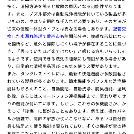
多く、清掃方法を誤ると故障の原因となる可能性がありま
す。また、ノズル部分は自動洗浄機能が付いている製品が多
いものの、やはり定期的な手入れが必要であり、その方法が
従来の便座一体型タイプとは異なる場合もあります。
配管交
換した水漏れ修理で愛西市も
隙間部分や、複雑な形状になっ
た箇所など、意外と掃除しにくい場所が存在することに気づ
き、「思っていたほど楽ではない」と感じる方もいらっしゃ
るようです。使用できる洗剤の種類にも制限がある場合があ
り、日常的な清掃用品選びにも気を使う必要があります。
また、タンクレストイレには、最新の快適機能が多数搭載さ
れている製品が多くあります。節水機能やパワフルな洗浄機
能はもちろんのこと、自動開閉、自動洗浄、脱臭機能、温風
乾燥、さらにはスマートフォン連携機能まで、至れり尽くせ
りの機能が付いています。しかし、これらの多機能さが、か
えって「後悔」に繋がることもあります。例えば、操作パネ
ルが複雑で、高齢の家族が使いこなせない、あるいは自分自
身も結局よく使う機能は限られており、多くの機能が宝の持
ち腐れになっている、といった声が聞かれます。必要以上の