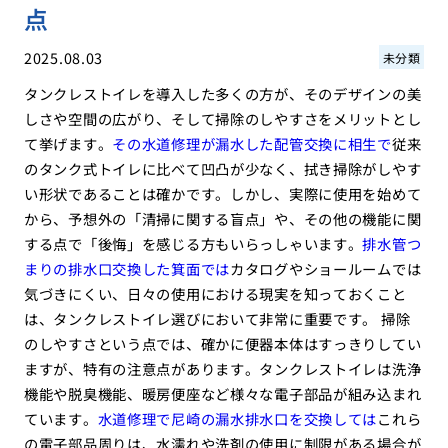
点
2025.08.03
未分類
タンクレストイレを導入した多くの方が、そのデザインの美
しさや空間の広がり、そして掃除のしやすさをメリットとし
て挙げます。
その水道修理が漏水した配管交換に相生で
従来
のタンク式トイレに比べて凹凸が少なく、拭き掃除がしやす
い形状であることは確かです。しかし、実際に使用を始めて
から、予想外の「清掃に関する盲点」や、その他の機能に関
する点で「後悔」を感じる方もいらっしゃいます。
排水管つ
まりの排水口交換した箕面では
カタログやショールームでは
気づきにくい、日々の使用における現実を知っておくこと
は、タンクレストイレ選びにおいて非常に重要です。 掃除
のしやすさという点では、確かに便器本体はすっきりしてい
ますが、特有の注意点があります。タンクレストイレは洗浄
機能や脱臭機能、暖房便座など様々な電子部品が組み込まれ
ています。
水道修理で尼崎の漏水排水口を交換しては
これら
の電子部品周りは、水濡れや洗剤の使用に制限がある場合が