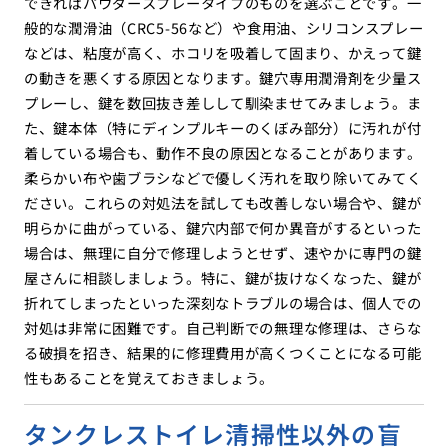
できればパウダースプレータイプのものを選ぶことです。一
般的な潤滑油（CRC5-56など）や食用油、シリコンスプレー
などは、粘度が高く、ホコリを吸着して固まり、かえって鍵
の動きを悪くする原因となります。鍵穴専用潤滑剤を少量ス
プレーし、鍵を数回抜き差しして馴染ませてみましょう。ま
た、鍵本体（特にディンプルキーのくぼみ部分）に汚れが付
着している場合も、動作不良の原因となることがあります。
柔らかい布や歯ブラシなどで優しく汚れを取り除いてみてく
ださい。これらの対処法を試しても改善しない場合や、鍵が
明らかに曲がっている、鍵穴内部で何か異音がするといった
場合は、無理に自分で修理しようとせず、速やかに専門の鍵
屋さんに相談しましょう。特に、鍵が抜けなくなった、鍵が
折れてしまったといった深刻なトラブルの場合は、個人での
対処は非常に困難です。自己判断での無理な修理は、さらな
る破損を招き、結果的に修理費用が高くつくことになる可能
性もあることを覚えておきましょう。
タンクレストイレ清掃性以外の盲