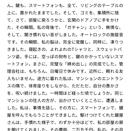
ん。鍵も、スマートフォンも、全て、リビングのテーブルの
上に、置かれたままでした。そして、ゴミを、集積所に捨
て、さて、部屋に戻ろうかと、玄関のドアノブに手をかけ
た、その瞬間。私の背後で、「ガチャン」という、無情な、
そして、聞き慣れない音がしました。オートロックの施錠音
です。その瞬間、私の脳は、完全に覚醒し、同時に、凍りつ
きました。寝起きの、よれよれのTシャツと、スウェットパ
ンツ姿。手には、空っぽの財布と、鍵のかかっていないスマ
ートフォン。まさに、完璧な「締め出し」の完成でした。管
理会社は、もちろん、日曜日で休みです。近所に、頼れる友
人もいません。途方に暮れた私は、マンションのエントラン
スの隅で、体育座りをしながら、ただただ、自分の愚かさ
を、呪い続けました。一時間ほど経った頃でしょうか。同じ
マンションの住人の方が、出かけていくところに、遭遇しま
した。私は、事情を話し、その方に、スマートフォンで、鍵
屋を呼んでもらうことができました。駆けつけてくれた鍵屋
さんは、手慣れた様子で、わずか十分ほどで、私の部屋の扉
を開けてくれました。その費用、二万五千円。私の、その月