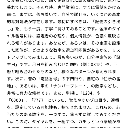
暮れてしまう。そんな時、専門業者に、すぐに電話をかける
前に、まずは、落ち着いて、自分で試せる、いくつかの基本
的な対処法が存在します。最初にすべきは、「記憶の引き出
し」を、もう一度、丁寧に開けてみることです。金庫のダイ
ヤル番号には、設定者の心理や、個人情報が、色濃く反映さ
れる傾向があります。あなたが、あるいは、その金庫を設定
した家族が、どのような数字を選ぶ可能性があるかを、リス
トアップしてみましょう。最も多いのが、自分や家族の「誕
生日」です。月日を組み合わせた四桁（例：0815）や、西
暦と組み合わせたものなど、様々なパターンが考えられま
す。次に、昔の「電話番号」の下四桁や、自宅の「住所の番
地」、あるいは、車の「ナンバープレート」の数字なども、
非常に有力な候補です。また、単純に「1234」や
「0000」、「7777」といった、覚えやすいゾロ目や、連番
を、設定している可能性も、捨てきれません。これらの、心
当たりのある数字を、一つずつ、焦らずに試してみてくださ
い。この時、ダイヤルを、一桁ずつ、カチッという感触があ