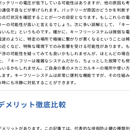
バッテリーの電圧が低下している可能性はありますが、他の原因も考
の通信不良などが挙げられます。バッテリーが原因かどうかを判断す
の点灯状況を確認することが一つの目安となります。もしこれらの電
リーの可能性が高いと言えるでしょう。次に多い誤解として、「キー
ないんだ」というものです。確かに、キーフリーシステムは微弱な電
電波のように、特定の場所で極端に繋がりが悪くなるということは稀
の近くなど、特殊な環境下でのみ影響を受ける可能性があります。も
干渉の可能性を疑ってみても良いかもしれませんが、ほとんどの場合
た、「キーフリーは複雑なシステムだから、ちょっとした故障でも修
もいるかもしれません。ご自身の車のメカニカルキーの場所や使い方
します。キーフリーシステムは非常に便利な機能ですが、その仕組み
う時にも冷静に対処することができます。
デメリット徹底比較
デメリットがあります。この記事では、代表的な徘徊防止鍵の種類別