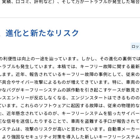
、実績、口コミ、評判など）、そして万が一トラブルが発生した場合
。
、進化と新たなリスク
ロッ
その利便性は向上の一途を辿っています。しかし、その進化の裏側で
トラブルも発生しています。本稿では、キーフリー故障に関する最新
します。近年、報告されているキーフリー故障の事例として、従来の
不具合やサイバー攻撃によるものが増えてきています。特に、車両の
かなバグがキーフリーシステムの誤作動を引き起こすケースが散見さ
レスエントリーが反応しなくなる、エンジンスタートはできるものの
ています。これらのソフトウェアに起因する故障は、従来の物理的な
た、近年懸念されているのが、キーフリーシステムを狙ったサイバー
正な信号を送信したりすることで、車両を盗難する手口が報告されて
システムは、攻撃のリスクが高いと言われています。自動車メーカー
、より強固なセキュリティ対策を導入した新しいキーフリーシステム