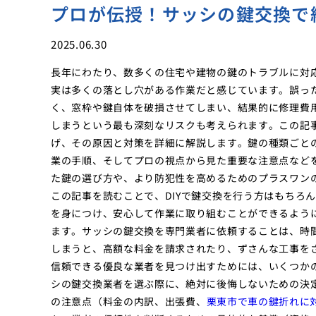
プロが伝授！サッシの鍵交換で
2025.06.30
長年にわたり、数多くの住宅や建物の鍵のトラブルに対
実は多くの落とし穴がある作業だと感じています。誤っ
く、窓枠や鍵自体を破損させてしまい、結果的に修理費
しまうという最も深刻なリスクも考えられます。この記
げ、その原因と対策を詳細に解説します。鍵の種類ごと
業の手順、そしてプロの視点から見た重要な注意点など
た鍵の選び方や、より防犯性を高めるためのプラスワン
この記事を読むことで、DIYで鍵交換を行う方はもちろ
を身につけ、安心して作業に取り組むことができるよう
ます。サッシの鍵交換を専門業者に依頼することは、時
しまうと、高額な料金を請求されたり、ずさんな工事を
信頼できる優良な業者を見つけ出すためには、いくつか
シの鍵交換業者を選ぶ際に、絶対に後悔しないための決
の注意点（料金の内訳、出張費、
栗東市で車の鍵折れに