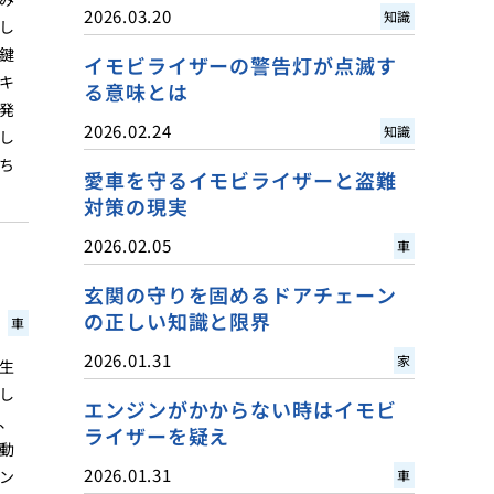
2026.03.20
知識
し
鍵
イモビライザーの警告灯が点滅す
キ
る意味とは
発
2026.02.24
知識
し
ち
愛車を守るイモビライザーと盗難
対策の現実
2026.02.05
車
玄関の守りを固めるドアチェーン
の正しい知識と限界
車
2026.01.31
家
生
し
エンジンがかからない時はイモビ
、
ライザーを疑え
動
2026.01.31
ン
車