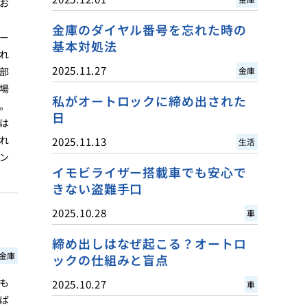
お
金庫のダイヤル番号を忘れた時の
ー
基本対処法
れ
2025.11.27
部
金庫
場
私がオートロックに締め出された
。
日
は
れ
2025.11.13
生活
ン
イモビライザー搭載車でも安心で
きない盗難手口
2025.10.28
車
締め出しはなぜ起こる？オートロ
金庫
ックの仕組みと盲点
も
2025.10.27
車
ば