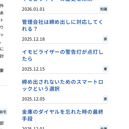
外
2026.01.01
知識
あ
ト
管理会社は締め出しに対応してく
り
れる？
ッ
2025.12.18
家
、
に
イモビライザーの警告灯が点灯し
討
たら
2025.12.15
車
要
締め出されないためのスマートロ
ックという選択
2025.12.05
家
金庫のダイヤルを忘れた時の最終
自宅
手段
部
2025.12.01
金庫