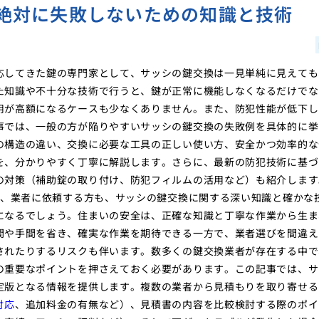
絶対に失敗しないための知識と技術
応してきた鍵の専門家として、サッシの鍵交換は一見単純に見えても
た知識や不十分な技術で行うと、鍵が正常に機能しなくなるだけでな
用が高額になるケースも少なくありません。また、防犯性能が低下し
事では、一般の方が陥りやすいサッシの鍵交換の失敗例を具体的に挙
の構造の違い、交換に必要な工具の正しい使い方、安全かつ効率的な
を、分かりやすく丁寧に解説します。さらに、最新の防犯技術に基づ
の対策（補助錠の取り付け、防犯フィルムの活用など）も紹介します
ん、業者に依頼する方も、サッシの鍵交換に関する深い知識と確かな
になるでしょう。住まいの安全は、正確な知識と丁寧な作業から生ま
間や手間を省き、確実な作業を期待できる一方で、業者選びを間違え
されたりするリスクも伴います。数多くの鍵交換業者が存在する中で
の重要なポイントを押さえておく必要があります。この記事では、サ
定版となる情報を提供します。複数の業者から見積もりを取り寄せる
対応
、追加料金の有無など）、見積書の内容を比較検討する際のポイ