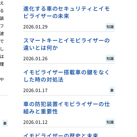
え
進化する車のセキュリティとイモ
る
ビライザーの未来
装
フ
2026.01.29
知識
波
スマートキーとイモビライザーの
で
違いとは何か
し
は
2026.01.26
知識
理
イモビライザー搭載車の鍵をなく
した時の対処法
や
2026.01.17
車
車の防犯装置イモビライザーの仕
組みと重要性
2026.01.12
知識
車
イモビライザーの歴史と未来