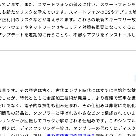
っています。また、スマートフォンの普及に伴い、スマートフォンを
らも新たなリスクを孕んでいます。スマートフォンのOSやアプリの
不正利用のリスクなどが考えられます。これらの最新のキーフリー故
ソフトウェアやネットワークセキュリティ対策も重要になってくるこ
アップデートを定期的に行うことや、不審なアプリをインストールし
道具です。その歴史は古く、古代エジプト時代にはすでに原始的な鍵
でしたが、時代とともに金属加工技術が発展し、より複雑で堅牢な鍵
だけでなく、電子的な技術も組み込まれ、その仕組みは非常に高度化
円筒形の部品と、タンブラーと呼ばれる小さなピンで構成されていま
シリンダーが回転してロックが解除される仕組みです。このシンプル
。例えば、ディスクシリンダー錠は、タンブラーの代わりにディスク
タリーシリンダー錠は、
鍵を摂津市で作製できる
複数のローターを組