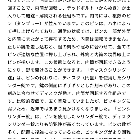
回すことで、内筒が回転し、デッドボルト（かんぬき）が出
入りして施錠・解錠される仕組みです。内筒には、複数のピ
ン（タンブラー）が並んでいます。このピンは、バネによっ
て押し上げられており、通常の状態では、ピンの一部が外筒
と内筒にまたがって存在するため、内筒は回転できません。
正しい鍵を差し込むと、鍵の刻みや窪みに合わせて、全ての
ピンが適切な位置に押し上げられ、外筒と内筒の境界線上に
ピンが揃います。この状態になると、内筒が回転できるよう
になり、鍵を開けることができます。「ディスクシリンダー
錠」は、ピンの代わりに、ディスク（円盤）を使用したシリ
ンダー錠です。鍵の側面にギザギザとした刻みがあり、この
刻みに合わせてディスクが動き、内筒が回転する仕組みで
す。比較的安価で、広く普及していましたが、ピッキングに
弱いため、近年ではあまり見かけなくなりました。「ピンシ
リンダー錠」は、ピンを使用したシリンダー錠で、ディスク
シリンダー錠よりも防犯性が高くなっています。ピンの数が
多く、配置も複雑になっているため、ピッキングがより困難