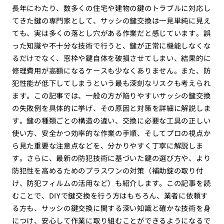
長年にわたり、数多くの住宅や建物の鍵のトラブルに対応し
てきた鍵の専門家として、サッシの鍵交換は一見単純に見え
ても、実は多くの落とし穴がある作業だと感じています。誤
った知識や不十分な技術で行うと、鍵が正常に機能しなくな
るだけでなく、窓枠や鍵自体を破損させてしまい、結果的に
修理費用が高額になるケースも少なくありません。また、防
犯性能が低下してしまうという最も深刻なリスクも考えられ
ます。この記事では、一般の方が陥りやすいサッシの鍵交換
の失敗例を具体的に挙げ、その原因と対策を詳細に解説しま
す。鍵の種類ごとの構造の違い、交換に必要な工具の正しい
使い方、安全かつ効率的な作業の手順、そしてプロの視点か
ら見た重要な注意点などを、分かりやすく丁寧に解説しま
す。さらに、最新の防犯技術に基づいた鍵の選び方や、より
防犯性を高めるためのプラスワンの対策（補助錠の取り付
け、防犯フィルムの活用など）も紹介します。この記事を読
むことで、DIYで鍵交換を行う方はもちろん、業者に依頼す
る方も、サッシの鍵交換に関する深い知識と確かな技術を身
につけ、安心して作業に取り組むことができるようになるで