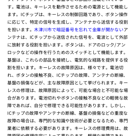
す。電池は、キーレスを動作させるための電源として機能し
ます。ICチップは、キーレスの制御回路であり、ボタン操作
に応じて、特定の信号を生成し、アンテナから送信する役割
を担います。
木津川市で暗証番号を忘れて金庫が開かない
ア
ンテナは、ICチップから送信された信号を、電波として外部
に放射する役割を担います。ボタンは、ドアのロック/アン
ロックなどの操作を行うためのスイッチとして機能します。
基盤は、これらの部品を接続し、電気的な経路を提供する役
割を担います。キーレスの故障原因は、様々です。電池切
れ、ボタンの接触不良、ICチップの故障、アンテナの断線、
基盤の損傷などが、主な故障原因として挙げられます。キー
レスの修理は、故障原因によって、可能な場合と不可能な場
合があります。電池切れやボタンの接触不良などの軽微な故
障であれば、自分で修理できる可能性があります。しかし、
ICチップの故障やアンテナの断線、基盤の損傷などの重度な
故障の場合は、専門的な知識や技術が必要となるため、専門
業者に依頼する必要があります。キーレスの修理費用は、故
障原因や修理内容によって異なります。軽微な故障であれ