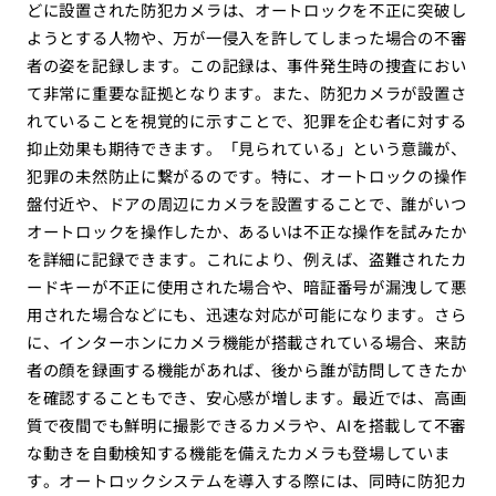
どに設置された防犯カメラは、オートロックを不正に突破し
ようとする人物や、万が一侵入を許してしまった場合の不審
者の姿を記録します。この記録は、事件発生時の捜査におい
て非常に重要な証拠となります。また、防犯カメラが設置さ
れていることを視覚的に示すことで、犯罪を企む者に対する
抑止効果も期待できます。「見られている」という意識が、
犯罪の未然防止に繋がるのです。特に、オートロックの操作
盤付近や、ドアの周辺にカメラを設置することで、誰がいつ
オートロックを操作したか、あるいは不正な操作を試みたか
を詳細に記録できます。これにより、例えば、盗難されたカ
ードキーが不正に使用された場合や、暗証番号が漏洩して悪
用された場合などにも、迅速な対応が可能になります。さら
に、インターホンにカメラ機能が搭載されている場合、来訪
者の顔を録画する機能があれば、後から誰が訪問してきたか
を確認することもでき、安心感が増します。最近では、高画
質で夜間でも鮮明に撮影できるカメラや、AIを搭載して不審
な動きを自動検知する機能を備えたカメラも登場していま
す。オートロックシステムを導入する際には、同時に防犯カ