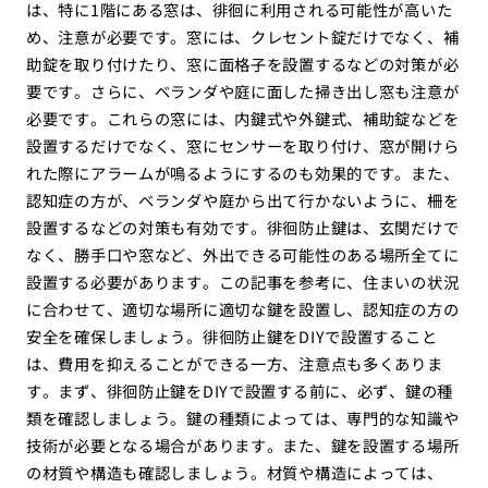
は、特に1階にある窓は、徘徊に利用される可能性が高いた
め、注意が必要です。窓には、クレセント錠だけでなく、補
助錠を取り付けたり、窓に面格子を設置するなどの対策が必
要です。さらに、ベランダや庭に面した掃き出し窓も注意が
必要です。これらの窓には、内鍵式や外鍵式、補助錠などを
設置するだけでなく、窓にセンサーを取り付け、窓が開けら
れた際にアラームが鳴るようにするのも効果的です。また、
認知症の方が、ベランダや庭から出て行かないように、柵を
設置するなどの対策も有効です。徘徊防止鍵は、玄関だけで
なく、勝手口や窓など、外出できる可能性のある場所全てに
設置する必要があります。この記事を参考に、住まいの状況
に合わせて、適切な場所に適切な鍵を設置し、認知症の方の
安全を確保しましょう。徘徊防止鍵をDIYで設置すること
は、費用を抑えることができる一方、注意点も多くありま
す。まず、徘徊防止鍵をDIYで設置する前に、必ず、鍵の種
類を確認しましょう。鍵の種類によっては、専門的な知識や
技術が必要となる場合があります。また、鍵を設置する場所
の材質や構造も確認しましょう。材質や構造によっては、